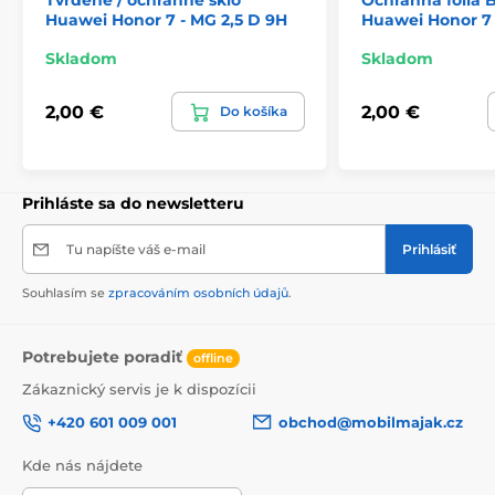
Tvrdené / ochranné sklo
Ochranná fólia
Huawei Honor 7 - MG 2,5 D 9H
Huawei Honor 7
Skladom
Skladom
2,00 €
2,00 €
Do košíka
Prihláste sa do newsletteru
Tu napíšte váš e-mail
Prihlásiť
Souhlasím se
zpracováním osobních údajů
.
Potrebujete poradiť
offline
Zákaznický servis je k dispozícii
+420 601 009 001
obchod@mobilmajak.cz
Kde nás nájdete