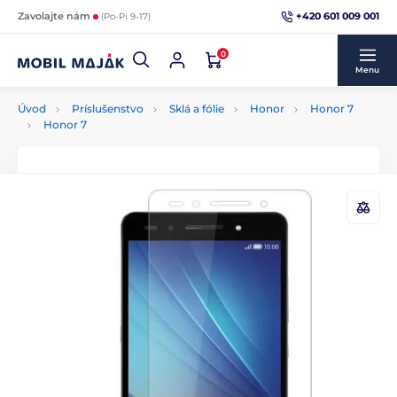
+420 601 009 001
Zavolajte nám
(Po-Pi 9-17)
0
Menu
Úvod
Príslušenstvo
Sklá a fólie
Honor
Honor 7
Honor 7