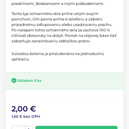
prasklinami, škrabancami a inými poškodeniami.
Tento typ ochranného skla priľne celým svojím
povrchom, čím pevne priľne k telefónu a zabráni
prípadnému odlupovaniu alebo usadzovaniu prachu.
Po nalepení tohto ochranného skla sa zachová 100 %
citlivosť obrazovky na dotyk. Povlak na olejovej báze tiež
zabraňuje zanechávaniu odtlačkov prstov.
Súčasťou balenia je príslušenstvo na jednoduchú
aplikáciu.
Skladom 3 ks
2,00 €
1,65 € bez DPH