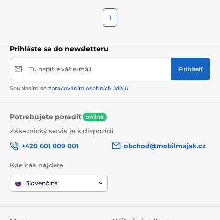
1
Prihláste sa do newsletteru
Tu napíšte váš e-mail
Prihlásiť
Souhlasím se
zpracováním osobních údajů
.
Potrebujete poradiť
online
Zákaznický servis je k dispozícii
+420 601 009 001
obchod@mobilmajak.cz
Kde nás nájdete
Slovenčina