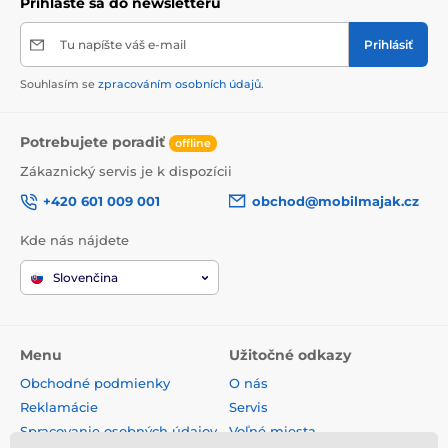
Prihláste sa do newsletteru
Tu napíšte váš e-mail
Prihlásiť
Souhlasím se
zpracováním osobních údajů
.
Potrebujete poradiť
offline
Zákaznický servis je k dispozícii
+420 601 009 001
obchod@mobilmajak.cz
Kde nás nájdete
Slovenčina
Menu
Užitočné odkazy
Obchodné podmienky
O nás
Reklamácie
Servis
Spracovanie osobných údajov
Voľné miesta