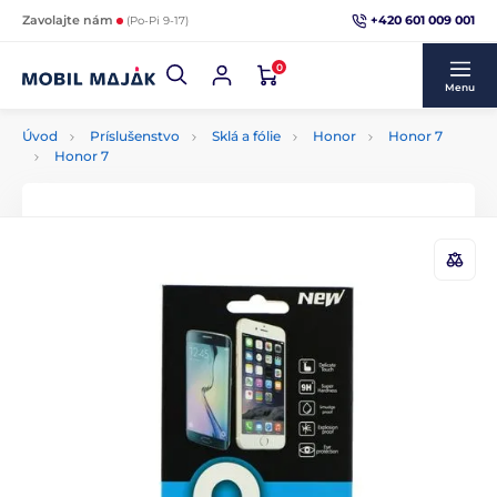
+420 601 009 001
Zavolajte nám
(Po-Pi 9-17)
0
Menu
Úvod
Príslušenstvo
Sklá a fólie
Honor
Honor 7
Honor 7