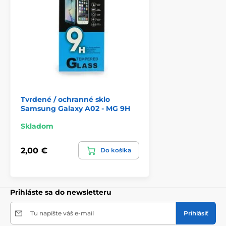
prípade potreby možno tvrdené sklo z telefónu vybrať a
nezanechá na displeji žiadne stopy.
Tvrdené / ochranné sklo
Samsung Galaxy A02 - MG 9H
Skladom
2,00 €
Do košíka
Prihláste sa do newsletteru
Tu napíšte váš e-mail
Prihlásiť