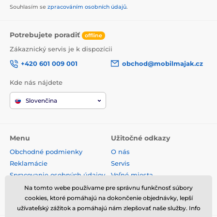
Souhlasím se
zpracováním osobních údajů
.
Potrebujete poradiť
offline
Zákaznický servis je k dispozícii
+420 601 009 001
obchod@mobilmajak.cz
Kde nás nájdete
Slovenčina
Menu
Užitočné odkazy
Obchodné podmienky
O nás
Reklamácie
Servis
Spracovanie osobných údajov
Voľné miesta
Doprava a platba
Kontakt
Na tomto webe používame pre správnu funkčnosť súbory
Odstúpenie od zmluvy
cookies, ktoré pomáhajú na dokončenie objednávky, lepší
užívateľský zážitok a pomáhajú nám zlepšovať naše služby. Info