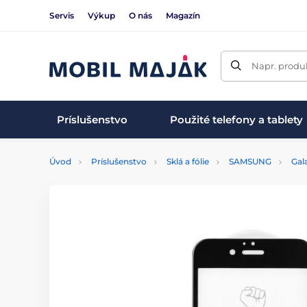
Servis
Výkup
O nás
Magazín
Napr. produk
Príslušenstvo
Použité telefony a tablety
Úvod
Príslušenstvo
Sklá a fólie
SAMSUNG
Gal