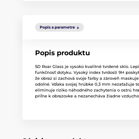
Popis a parametre
Popis produktu
5D Roar Glass je vysoko kvalitné tvrdené sklo. Le
funkčnosť dotyku. Vysoký index tvrdosti 9H posky
že obraz si zachová svoje farby a zároveň maskuj
odolné. Vďaka svojej hrúbke 0,3 mm nezaťažuje te
eliminuje riziko náhodného zachytenia o ostrú hra
priľne k obrazovke a nezanecháva žiadne vzduchov