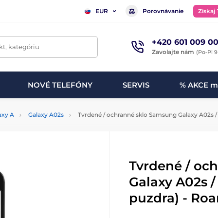
Porovnávanie
Získaj
EUR
+420 601 009 00
t, kategóriu
Zavolajte nám
(Po-Pi 9
NOVÉ TELEFÓNY
SERVIS
% AKCE m
axy A
Galaxy A02s
Tvrdené / ochranné sklo Samsung Galaxy A02s / A
Tvrdené / oc
Galaxy A02s /
puzdra) - Roa