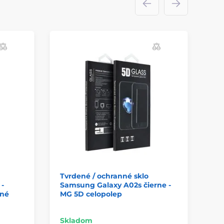
Tvrdené / ochranné sklo
-
Samsung Galaxy A02s čierne -
dné
MG 5D celopolep
Skladom