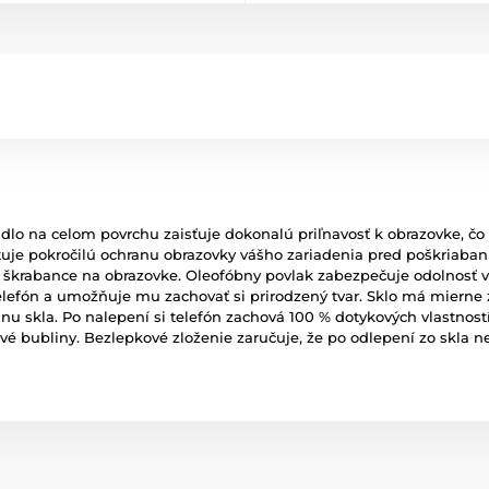
pidlo na celom povrchu zaisťuje dokonalú priľnavosť k obrazovke, čo
tuje pokročilú ochranu obrazovky vášho zariadenia pred poškriabaní
e škrabance na obrazovke. Oleofóbny povlak zabezpečuje odolnosť v
lefón a umožňuje mu zachovať si prirodzený tvar. Sklo má mierne za
nu skla. Po nalepení si telefón zachová 100 % dotykových vlastnos
é bubliny. Bezlepkové zloženie zaručuje, že po odlepení zo skla 