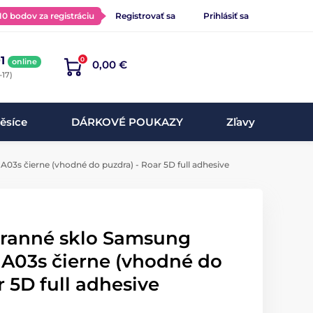
 10 bodov za registráciu
Registrovať sa
Prihlásiť sa
1
0
online
0,00 €
-17)
ěsíce
DÁRKOVÉ POUKAZY
Zľavy
03s čierne (vhodné do puzdra) - Roar 5D full adhesive
hranné sklo Samsung
 A03s čierne (vhodné do
r 5D full adhesive