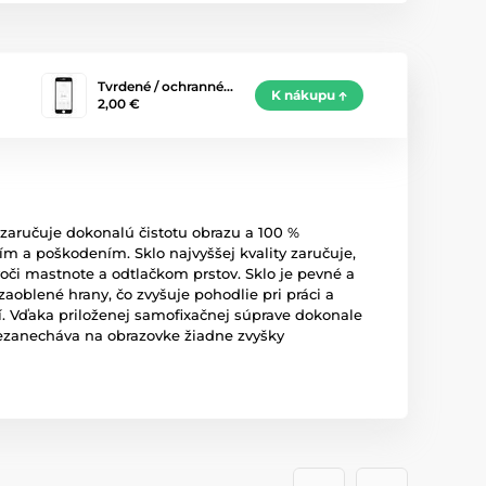
Tvrdené / ochranné…
K nákupu
2,00 €
 zaručuje dokonalú čistotu obrazu a 100 %
m a poškodením. Sklo najvyššej kvality zaručuje,
oči mastnote a odtlačkom prstov. Sklo je pevné a
oblené hrany, čo zvyšuje pohodlie pri práci a
tí. Vďaka priloženej samofixačnej súprave dokonale
nezanecháva na obrazovke žiadne zvyšky