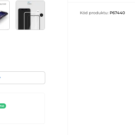
Kód produktu:
P67440
v
ine