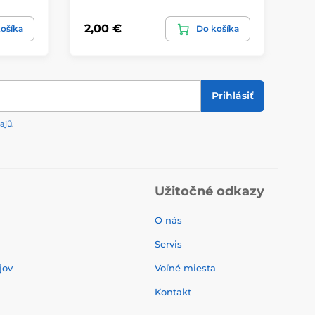
2,00 €
ošíka
Do košíka
Prihlásiť
ajů
.
Užitočné odkazy
O nás
Servis
jov
Voľné miesta
Kontakt