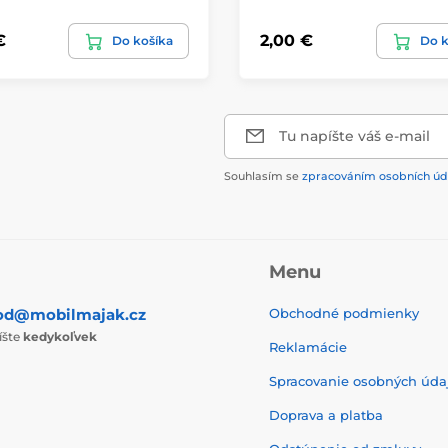
€
2,00 €
Do košíka
Do k
Tu napíšte váš e-mail
Souhlasím se
zpracováním osobních úd
Menu
od@mobilmajak.cz
Obchodné podmienky
íšte
kedykoľvek
Reklamácie
Spracovanie osobných úda
Doprava a platba