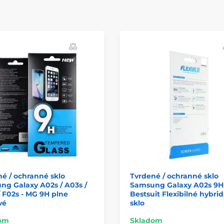
é / ochranné sklo
Tvrdené / ochranné sklo
g Galaxy A02s / A03s /
Samsung Galaxy A02s 9H 
 F02s - MG 9H plne
Bestsuit Flexibilné hybri
vé
sklo
om
Skladom