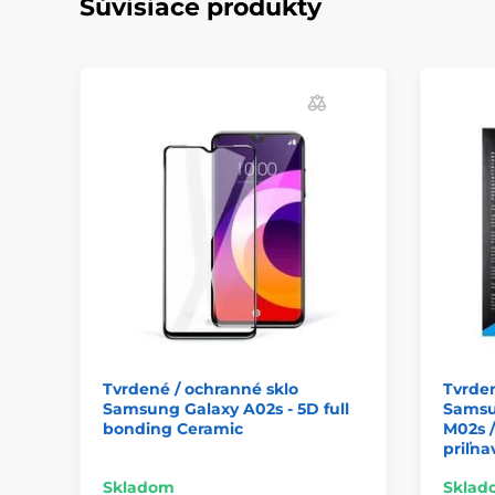
Súvisiace produkty
Tvrdené / ochranné sklo
Tvrden
Samsung Galaxy A02s - 5D full
Samsun
bonding Ceramic
M02s /
priľna
Skladom
Sklad