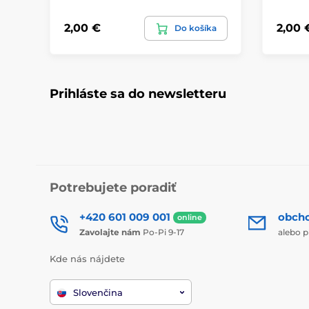
2,00 €
2,00 
Do košíka
Prihláste sa do newsletteru
Potrebujete poradiť
+420 601 009 001
obch
online
Zavolajte nám
Po-Pi 9-17
alebo p
Kde nás nájdete
Slovenčina