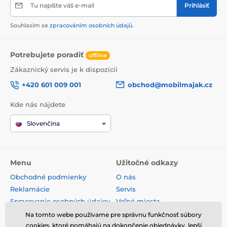
Tu napíšte váš e-mail
Prihlásiť
Souhlasím se
zpracováním osobních údajů
.
Potrebujete poradiť
offline
Zákaznický servis je k dispozícii
+420 601 009 001
obchod@mobilmajak.cz
Kde nás nájdete
Slovenčina
Menu
Užitočné odkazy
Obchodné podmienky
O nás
Reklamácie
Servis
Spracovanie osobných údajov
Voľné miesta
Doprava a platba
Kontakt
Na tomto webe používame pre správnu funkčnosť súbory
Odstúpenie od zmluvy
cookies, ktoré pomáhajú na dokončenie objednávky, lepší