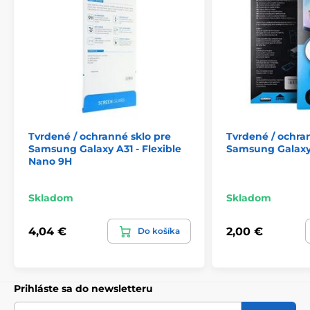
prípade potreby možno tvrdené sklo z telefónu odlepiť
a nezanechá na displeji žiadne stopy.
Tvrdené / ochranné sklo pre
Tvrdené / ochra
Samsung Galaxy A31 - Flexible
Samsung Galaxy 
Nano 9H
Skladom
Skladom
4,04 €
2,00 €
Do košíka
Prihláste sa do newsletteru