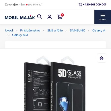
+420 601 009 001
Zavolajte nám
(Po-Pi 9-17)
0
Menu
Úvod
Príslušenstvo
Sklá a fólie
SAMSUNG
Galaxy A
Galaxy A31