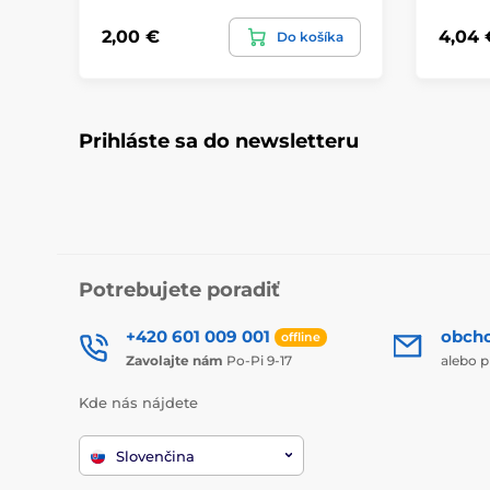
2,00 €
4,04 
Do košíka
Prihláste sa do newsletteru
Potrebujete poradiť
+420 601 009 001
obch
offline
Zavolajte nám
Po-Pi 9-17
alebo p
Kde nás nájdete
Slovenčina