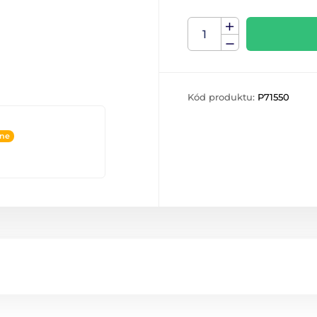
Kód produktu:
P71550
ine