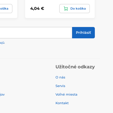
4,04 €
4,
ošíka
Do košíka
Prihlásiť
ajů
.
Užitočné odkazy
O nás
Servis
jov
Voľné miesta
Kontakt