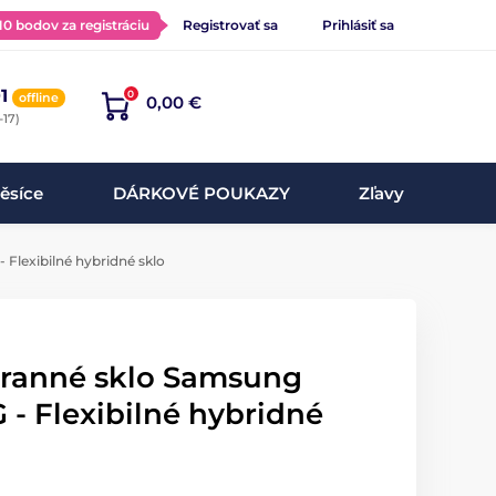
 10 bodov za registráciu
Registrovať sa
Prihlásiť sa
1
0
offline
0,00 €
-17)
ěsíce
DÁRKOVÉ POUKAZY
Zľavy
Flexibilné hybridné sklo
hranné sklo Samsung
 - Flexibilné hybridné