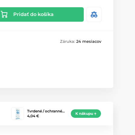
Pridať do košíka
Záruka:
24 mesiacov
Tvrdené / ochranné…
K nákupu
4,04 €