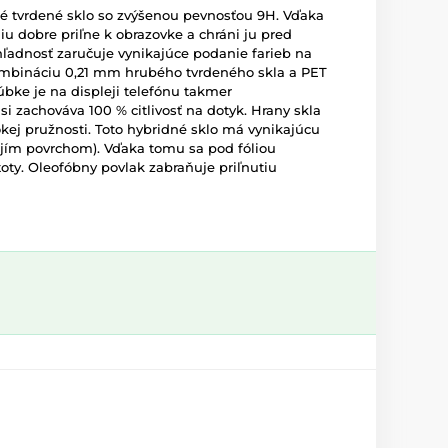
né tvrdené sklo so zvýšenou pevnosťou 9H. Vďaka
u dobre priľne k obrazovke a chráni ju pred
ľadnosť zaručuje vynikajúce podanie farieb na
kombináciu 0,21 mm hrubého tvrdeného skla a PET
rúbke je na displeji telefónu takmer
i zachováva 100 % citlivosť na dotyk. Hrany skla
kej pružnosti. Toto hybridné sklo má vynikajúcu
vojím povrchom). Vďaka tomu sa pod fóliou
oty. Oleofóbny povlak zabraňuje priľnutiu