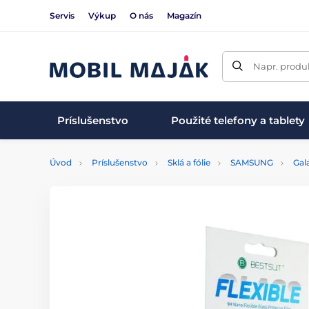
Servis
Výkup
O nás
Magazín
Napr. produk
Príslušenstvo
Použité telefony a tablety
Úvod
Príslušenstvo
Sklá a fólie
SAMSUNG
Gal