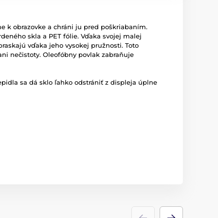
e k obrazovke a chráni ju pred poškriabaním.
deného skla a PET fólie. Vďaka svojej malej
praskajú vďaka jeho vysokej pružnosti. Toto
ni nečistoty. Oleofóbny povlak zabraňuje
idla sa dá sklo ľahko odstrániť z displeja úplne