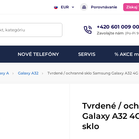
Porovnávanie
Získaj
EUR
+420 601 009 00
t, kategóriu
Zavolajte nám
(Po-Pi 9
NOVÉ TELEFÓNY
SERVIS
% AKCE m
axy A
Galaxy A32
Tvrdené / ochranné sklo Samsung Galaxy A32 4G - 
Tvrdené / oc
Galaxy A32 4G
sklo