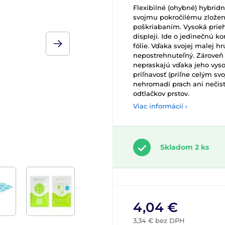
Flexibilné (ohybné) hybrid
svojmu pokročilému zloženi
poškriabaním. Vysoká prieh
displeji. Ide o jedinečnú 
fólie. Vďaka svojej malej h
nepostrehnuteľný. Zároveň s
nepraskajú vďaka jeho vyso
priľnavosť (priľne celým s
nehromadí prach ani nečist
odtlačkov prstov.
Viac informácií ›
Skladom 2 ks
4,04 €
3,34 € bez DPH