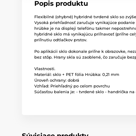
Popis produktu
Flexibilné (ohybné) hybridné tvrdené sklo so zvý
Vysoká priehľadnosť zaručuje vynikajúce podanie 
hrúbke je na displeji telefónu takmer nepostrehnu
hybridné sklo má vynikajúcu priľnavosť (priľne c
priľnutiu odtlačkov prstov.
Po aplikácii sklo dokonale priľne k obrazovke, ne
bez stôp. Hrany skla sú zaoblené, čo zaručuje bez
Vlastnosti.
Materiál: sklo + PET fólia Hrúbka: 0,21 mm
Úroveň ochrany: dobrá
Vzhľad: Priehľadný po celom povrchu
Súčasťou balenia je: - tvrdené sklo - handrička 
Súvisiace produkty