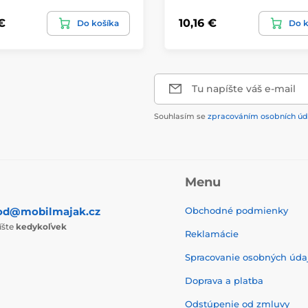
€
10,16 €
Do košíka
Do k
Tu napíšte váš e-mail
Souhlasím se
zpracováním osobních úd
Menu
od@mobilmajak.cz
Obchodné podmienky
íšte
kedykoľvek
Reklamácie
Spracovanie osobných úda
Doprava a platba
Odstúpenie od zmluvy