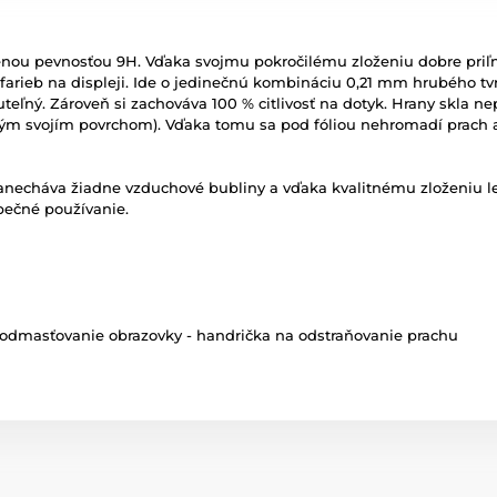
šenou pevnosťou 9H. Vďaka svojmu pokročilému zloženiu dobre priľn
farieb na displeji. Ide o jedinečnú kombináciu 0,21 mm hrubého tvr
teľný. Zároveň si zachováva 100 % citlivosť na dotyk. Hrany skla ne
elým svojím povrchom). Vďaka tomu sa pod fóliou nehromadí prach a
zanecháva žiadne vzduchové bubliny a vďaka kvalitnému zloženiu lep
pečné používanie.
na odmasťovanie obrazovky - handrička na odstraňovanie prachu