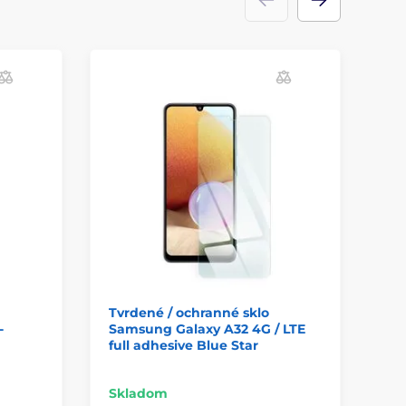
Tvrdené / ochranné sklo
Tv
-
Samsung Galaxy A32 4G / LTE
Sa
full adhesive Blue Star
či
Gl
Skladom
Sk