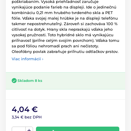
poškriabaním. Vysoká priehľadnosť zaručuje
vynikajúce podanie farieb na displeji. Ide o jedinečnú
kombináciu 0,21 mm hrubého tvrdeného skla a PET
fólie. Vďaka svojej malej hrúbke je na displeji telefónu
takmer nepostrehnuteľný. Zároveň si zachováva 100 %
citlivosť na dotyk. Hrany skla nepraskajú vďaka jeho
vysokej pružnosti. Toto hybridné sklo má vynikajúcu
priľnavosť (priľne celým svojím povrchom). Vďaka tomu
sa pod fóliou nehromadí prach ani nečistoty.
Oleofóbny povlak zabraňuje priľnutiu odtlačkov prstov.
Viac informácií ›
Skladom 8 ks
4,04 €
3,34 € bez DPH