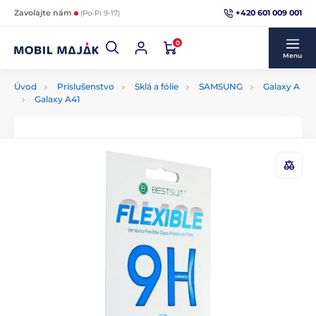
+420 601 009 001
Zavolajte nám
(Po-Pi 9-17)
0
Menu
Úvod
Príslušenstvo
Sklá a fólie
SAMSUNG
Galaxy A
Galaxy A41