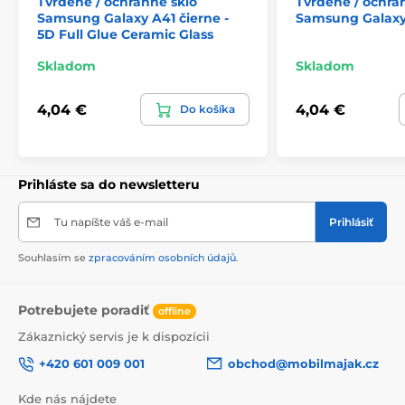
Tvrdené / ochranné sklo
Tvrdené / ochra
Samsung Galaxy A41 čierne -
Samsung Galaxy
5D Full Glue Ceramic Glass
Skladom
Skladom
4,04 €
4,04 €
Do košíka
Prihláste sa do newsletteru
Tu napíšte váš e-mail
Prihlásiť
Souhlasím se
zpracováním osobních údajů
.
Potrebujete poradiť
offline
Zákaznický servis je k dispozícii
+420 601 009 001
obchod@mobilmajak.cz
Kde nás nájdete