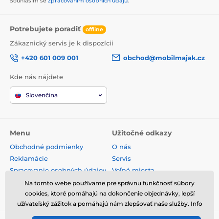
Souhlasím se
zpracováním osobních údajů
.
Potrebujete poradiť
offline
Zákaznický servis je k dispozícii
+420 601 009 001
obchod@mobilmajak.cz
Kde nás nájdete
Slovenčina
Menu
Užitočné odkazy
Obchodné podmienky
O nás
Reklamácie
Servis
Spracovanie osobných údajov
Voľné miesta
Doprava a platba
Kontakt
Na tomto webe používame pre správnu funkčnosť súbory
Odstúpenie od zmluvy
cookies, ktoré pomáhajú na dokončenie objednávky, lepší
užívateľský zážitok a pomáhajú nám zlepšovať naše služby. Info