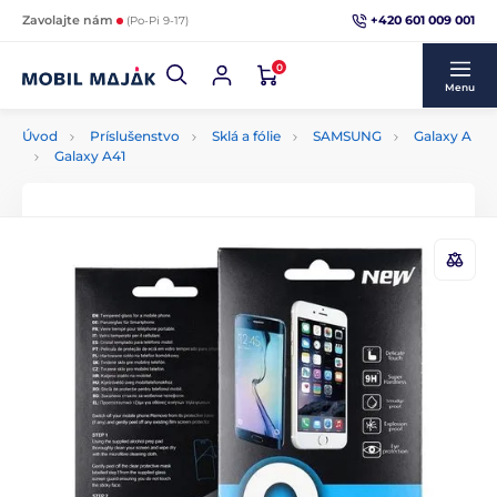
+420 601 009 001
Zavolajte nám
(Po-Pi 9-17)
0
Menu
Úvod
Príslušenstvo
Sklá a fólie
SAMSUNG
Galaxy A
Galaxy A41