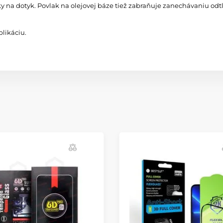
ky na dotyk. Povlak na olejovej báze tiež zabraňuje zanechávaniu odtl
likáciu.