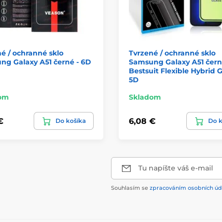
é / ochranné sklo
Tvrzené / ochranné sklo
ng Galaxy A51 černé - 6D
Samsung Galaxy A51 čern
Bestsuit Flexible Hybrid G
5D
om
Skladom
€
6,08 €
Do košíka
Do k
Tu napíšte váš e-mail
Souhlasím se
zpracováním osobních úd