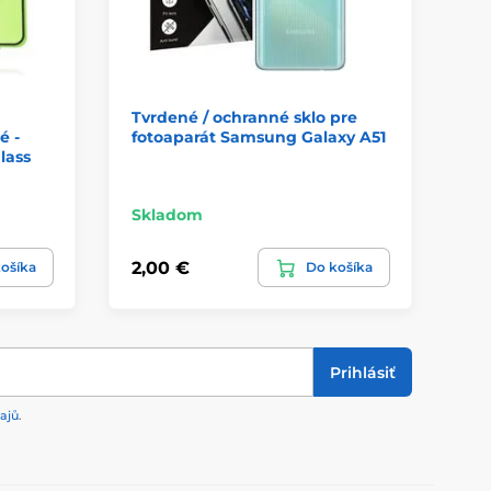
Tvrdené / ochranné sklo pre
Tv
é -
fotoaparát Samsung Galaxy A51
Sa
lass
MG
Skladom
Sk
2,00 €
6,
ošíka
Do košíka
Prihlásiť
ajů
.