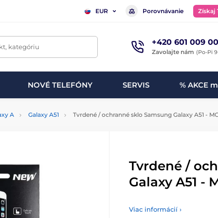
Porovnávanie
Získaj
EUR
+420 601 009 00
t, kategóriu
Zavolajte nám
(Po-Pi 9
NOVÉ TELEFÓNY
SERVIS
% AKCE m
axy A
Galaxy A51
Tvrdené / ochranné sklo Samsung Galaxy A51 - M
Tvrdené / oc
Galaxy A51 - 
Viac informácií ›