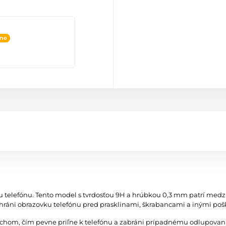
ine
u telefónu. Tento model s tvrdosťou 9H a hrúbkou 0,3 mm patrí med
áni obrazovku telefónu pred prasklinami, škrabancami a inými po
vrchom, čím pevne priľne k telefónu a zabráni prípadnému odlupovan