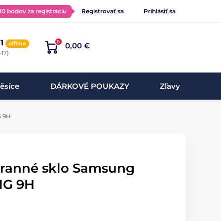
 10 bodov za registráciu
Registrovať sa
Prihlásiť sa
1
0
offline
0,00 €
-17)
ěsíce
DÁRKOVÉ POUKAZY
Zľavy
G 9H
hranné sklo Samsung
MG 9H