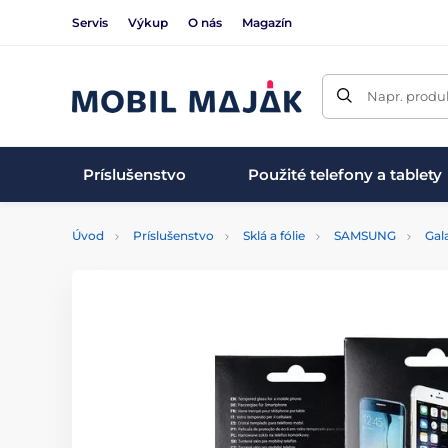
Servis
Výkup
O nás
Magazín
Napr. produk
Príslušenstvo
Použité telefony a tablety
Úvod
Príslušenstvo
Sklá a fólie
SAMSUNG
Gal