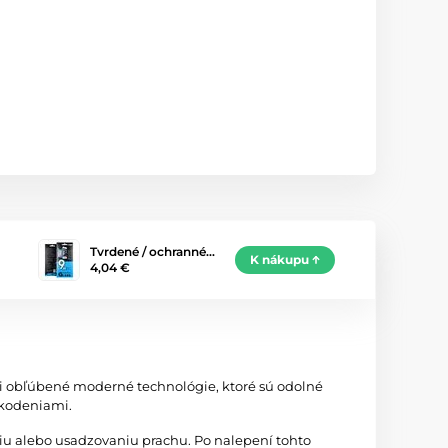
Tvrdené / ochranné…
K nákupu
4,04 €
zi obľúbené moderné technológie, ktoré sú odolné
škodeniami.
iu alebo usadzovaniu prachu. Po nalepení tohto