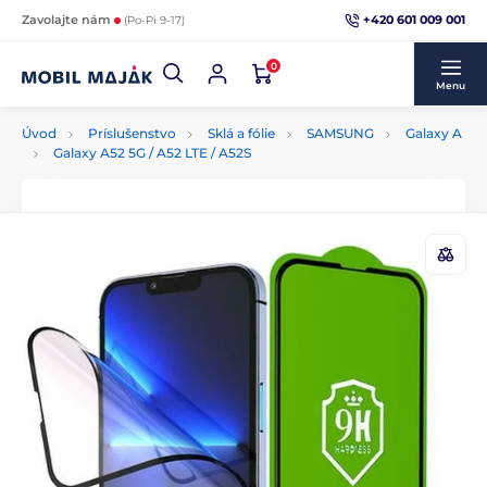
+420 601 009 001
Zavolajte nám
(Po-Pi 9-17)
0
Menu
Úvod
Príslušenstvo
Sklá a fólie
SAMSUNG
Galaxy A
Galaxy A52 5G / A52 LTE / A52S