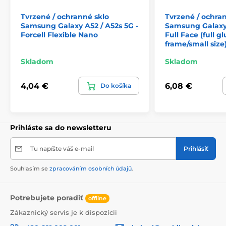
prachu
Tvrzené / ochranné sklo
Tvrzené / ochra
Samsung Galaxy A52 / A52s 5G -
Samsung Galaxy 
Forcell Flexible Nano
Full Face (full g
frame/small size
Skladom
Skladom
4,04 €
6,08 €
Do košíka
Prihláste sa do newsletteru
Tu napíšte váš e-mail
Prihlásiť
Souhlasím se
zpracováním osobních údajů
.
Potrebujete poradiť
offline
Zákaznický servis je k dispozícii