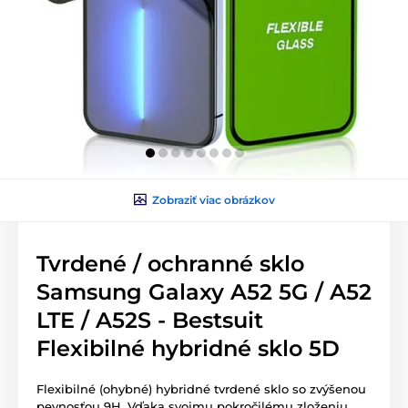
Zobraziť viac obrázkov
Tvrdené / ochranné sklo
Samsung Galaxy A52 5G / A52
LTE / A52S - Bestsuit
Flexibilné hybridné sklo 5D
Flexibilné (ohybné) hybridné tvrdené sklo so zvýšenou
pevnosťou 9H. Vďaka svojmu pokročilému zloženiu