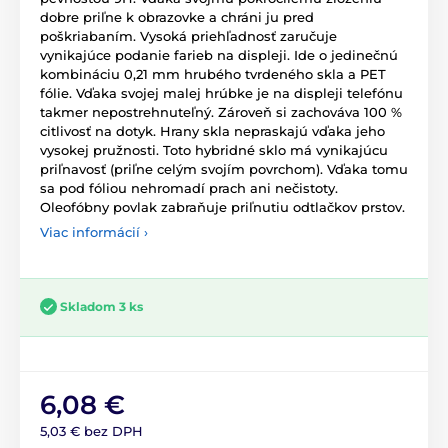
dobre priľne k obrazovke a chráni ju pred
poškriabaním. Vysoká priehľadnosť zaručuje
vynikajúce podanie farieb na displeji. Ide o jedinečnú
kombináciu 0,21 mm hrubého tvrdeného skla a PET
fólie. Vďaka svojej malej hrúbke je na displeji telefónu
takmer nepostrehnuteľný. Zároveň si zachováva 100 %
citlivosť na dotyk. Hrany skla nepraskajú vďaka jeho
vysokej pružnosti. Toto hybridné sklo má vynikajúcu
priľnavosť (priľne celým svojím povrchom). Vďaka tomu
sa pod fóliou nehromadí prach ani nečistoty.
Oleofóbny povlak zabraňuje priľnutiu odtlačkov prstov.
Viac informácií ›
Skladom 3 ks
6,08 €
5,03 € bez DPH