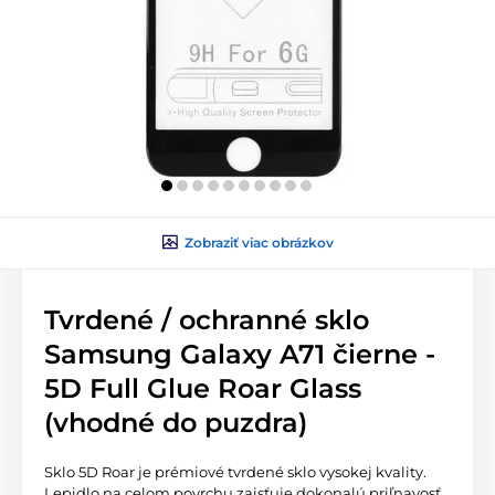
Zobraziť viac obrázkov
Tvrdené / ochranné sklo
Samsung Galaxy A71 čierne -
5D Full Glue Roar Glass
(vhodné do puzdra)
Sklo 5D Roar je prémiové tvrdené sklo vysokej kvality.
Lepidlo na celom povrchu zaisťuje dokonalú priľnavosť