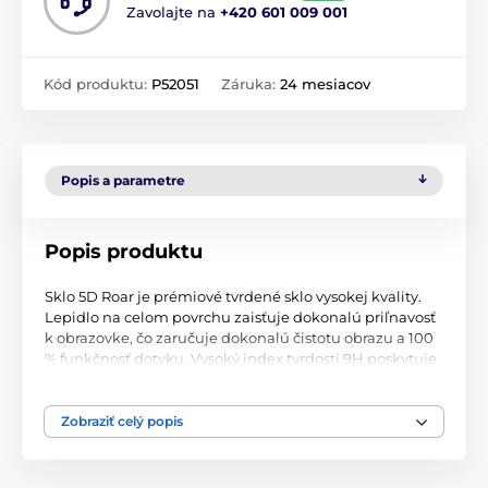
Zavolajte na
+420 601 009 001
Kód produktu:
P52051
Záruka:
24 mesiacov
Popis a parametre
Popis produktu
Sklo 5D Roar je prémiové tvrdené sklo vysokej kvality.
Lepidlo na celom povrchu zaisťuje dokonalú priľnavosť
k obrazovke, čo zaručuje dokonalú čistotu obrazu a 100
% funkčnosť dotyku. Vysoký index tvrdosti 9H poskytuje
pokročilú ochranu obrazovky vášho zariadenia pred
poškriabaním a poškodením.
Zobraziť celý popis
Sklo najvyššej kvality zaručuje, že obraz si zachová svoje
farby a zároveň maskuje škrabance na obrazovke.
Oleofóbny povlak zabezpečuje odolnosť voči mastnote