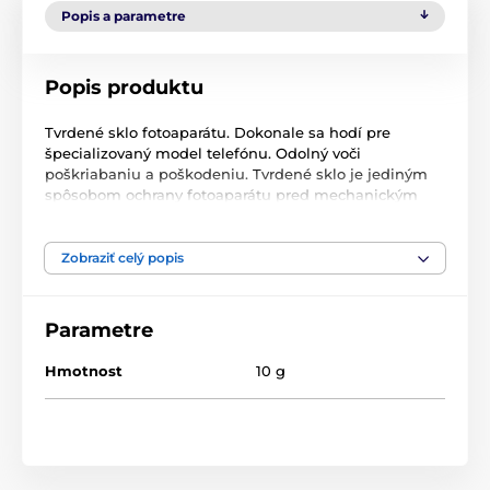
Popis a parametre
Popis produktu
Tvrdené sklo fotoaparátu. Dokonale sa hodí pre
špecializovaný model telefónu. Odolný voči
poškriabaniu a poškodeniu. Tvrdené sklo je jediným
spôsobom ochrany fotoaparátu pred mechanickým
poškodením a rozbitím; vysoká tvrdosť výrobku
zaručuje odolnosť voči poškriabaniu ostrými
predmetmi, ako sú napríklad kľúče v kabelke, a chráni
Zobraziť celý popis
fotoaparát pred poškodením pri páde. Sklo nemá
negatívny vplyv na kvalitu fotografií alebo videí, je
takmer nepostrehnuteľné. Súčasťou balenia je tvrdené
Parametre
sklo na fotoaparát a súprava na uľahčenie vlastnej
montáže.
Hmotnost
10 g