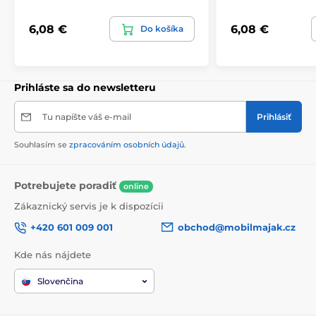
6,08 €
6,08 €
Do košíka
Prihláste sa do newsletteru
Tu napíšte váš e-mail
Prihlásiť
Souhlasím se
zpracováním osobních údajů
.
Potrebujete poradiť
online
Zákaznický servis je k dispozícii
+420 601 009 001
obchod@mobilmajak.cz
Kde nás nájdete
Slovenčina