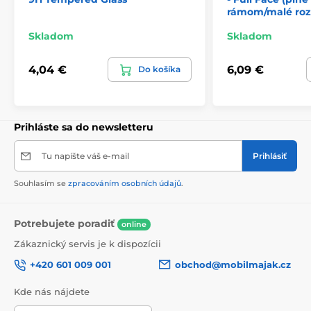
rámom/malé roz
Skladom
Skladom
4,04 €
6,09 €
Do košíka
Prihláste sa do newsletteru
Tu napíšte váš e-mail
Prihlásiť
Souhlasím se
zpracováním osobních údajů
.
Potrebujete poradiť
online
Zákaznický servis je k dispozícii
+420 601 009 001
obchod@mobilmajak.cz
Kde nás nájdete