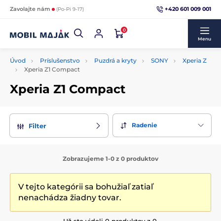
+420 601 009 001
Zavolajte nám
(Po-Pi 9-17)
0
Menu
Úvod
Príslušenstvo
Puzdrá a kryty
SONY
Xperia Z
Xperia Z1 Compact
Xperia Z1 Compact
Radenie
Filter
Zobrazujeme 1-0 z 0 produktov
V tejto kategórii sa bohužiaľ zatiaľ
nenachádza žiadny tovar.
Už ste videli 0 produktov z 0.