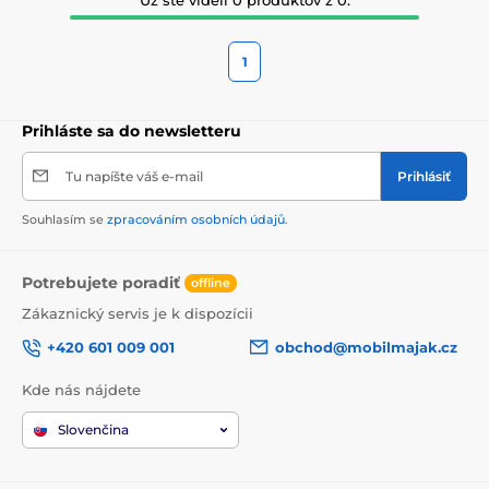
1
Prihláste sa do newsletteru
Tu napíšte váš e-mail
Prihlásiť
Souhlasím se
zpracováním osobních údajů
.
Potrebujete poradiť
offline
Zákaznický servis je k dispozícii
+420 601 009 001
obchod@mobilmajak.cz
Kde nás nájdete
Slovenčina